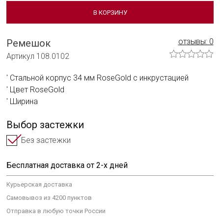
Сотрудничать с нами
В КОРЗИНУ
Технологии и материалы
отзывы: 0
Ремешок
Система смены ремешка
Артикул 108.0102
Уход за часами
Стальной корпус 34 мм RoseGold с инкрустацией
Сервисное обслуживание
Цвет RoseGold
Ширина
Гарантийные обязательства
Выбор застежки
Без застежки
Бесплатная доставка от 2-х дней
Курьерская доставка
Самовывоз из 4200 пунктов
Отправка в любую точки России