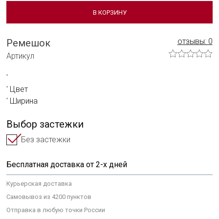
Сотрудничать с нами
В КОРЗИНУ
Технологии и материалы
отзывы: 0
Ремешок
Система смены ремешка
Артикул
Уход за часами
Сервисное обслуживание
Цвет
Ширина
Гарантийные обязательства
Выбор застежки
Без застежки
Бесплатная доставка от 2-х дней
Курьерская доставка
Самовывоз из 4200 пунктов
Отправка в любую точки России