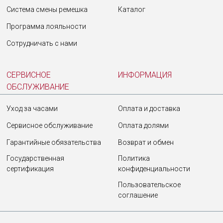
Сотрудничать с нами
Система смены ремешка
Каталог
Программа лояльности
Технологии и материалы
Сотрудничать с нами
Система смены ремешка
Забыли пароль?
Уход за часами
СЕРВИСНОЕ
ИНФОРМАЦИЯ
ОБСЛУЖИВАНИЕ
Сервисное обслуживание
Гарантийные обязательства
Уход за часами
Оплата и доставка
Через соцсети
Сервисное обслуживание
Оплата долями
Соглашаюсь с обработкой моих персональных данных в
соответствии с Политикой конфиденциальности
Гарантийные обязательства
Возврат и обмен
Государственная
Политика
сертификация
конфиденциальности
Пользовательское
соглашение
ОТПРАВИТЬ