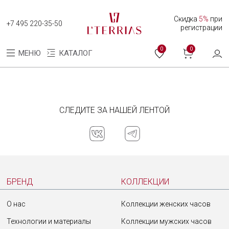
Скидка
5%
при
+7 495 220-35-50
регистрации
0
0
МЕНЮ
КАТАЛОГ
Задай нам вопрос
Каталог
СЛЕДИТЕ ЗА НАШЕЙ ЛЕНТОЙ
Коллекция женских часов
Коллекция мужских часов
О нас
Твой вопрос
ВХОД
БРЕНД
КОЛЛЕКЦИИ
Программа лояльности
Оплата и доставка
С помощью аккаунта L'TERRIAS
О нас
Коллекции женских часов
Создать аккаунт
Оплата долями
Технологии и материалы
Коллекции мужских часов