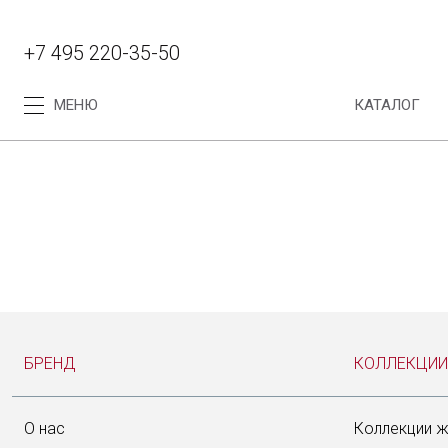
+7 495 220-35-50
МЕНЮ
КАТАЛОГ
Каталог
Коллекция женских часов
Коллекция мужских часов
ВХОД
БРЕНД
КОЛЛЕКЦИИ
Твой вопрос
С помощью аккаун
О нас
Коллекции ж