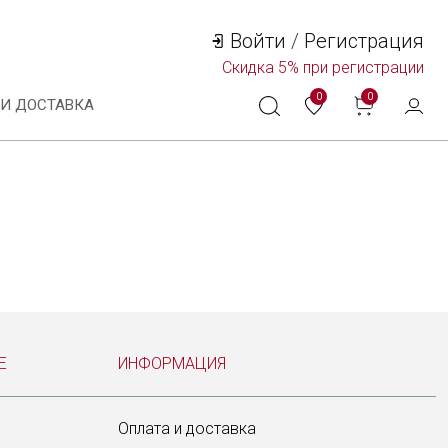
Войти
/
Регистрация
Скидка
5%
при регистрации
0
0
 И ДОСТАВКА
Технологии и материалы
Система смены ремешка
Уход за часами
Сервисное обслуживание
Е
ИНФОРМАЦИЯ
Гарантийные обязательства
Создать аккаунт
Оплата и доставка