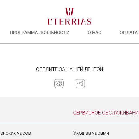
ПРОГРАММА ЛОЯЛЬНОСТИ
О НАС
ОПЛАТА
О нас
СЛЕДИТЕ ЗА НАШЕЙ ЛЕНТОЙ
Задай нам вопрос
Программа лояльности
Оплата и доставка
Оплата долями
СЕРВИСНОЕ ОБСЛУЖИВАНИ
Сотрудничать с нами
та L'TERRIAS
енских часов
Уход за часами