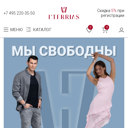
Скидка
5%
при
+7 495 220-35-50
регистрации
0
0
МЕНЮ
КАТАЛОГ
Каталог
Коллекция женских часов
Коллекция мужских часов
О нас
Программа лояльности
Оплата и доставка
Оплата долями