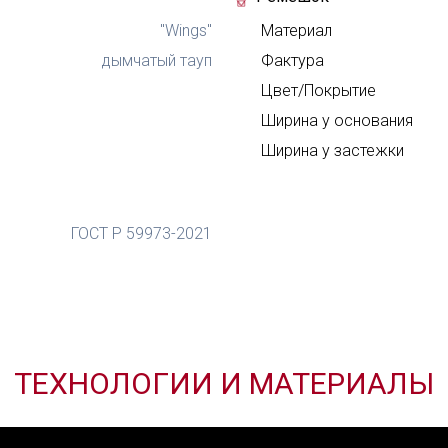
"Wings"
Материал
дымчатый тауп
Фактура
Цвет/Покрытие
Ширина у основания
ВЫБРАТЬ ЗАСТЕЖКУ
Ширина у застежки
Задай нам вопрос
Хочешь полу
ОТЗЫВ О ТОВАРЕ
изделие в п
ГОСТ Р 59973-2021
О
Мы намекнем о чем ты 
та L'TERRIAS
ТЕХНОЛОГИИ И МАТЕРИАЛЫ