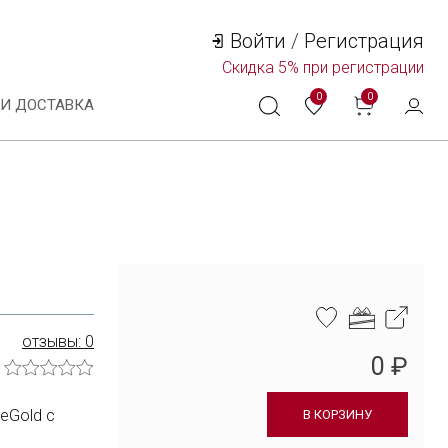
Войти
/
Регистрация
Скидка
5%
при регистрации
0
0
 И ДОСТАВКА
Технологии и материалы
Система смены ремешка
Уход за часами
отзывы: 0
Сервисное обслуживание
0 ₽
Гарантийные обязательства
eGold с
В КОРЗИНУ