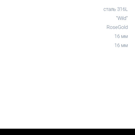
сталь 316L
"Wild"
RoseGold
16 мм
16 мм
чить это
одарок?
ценка
мечтаешь
Создать аккаунт