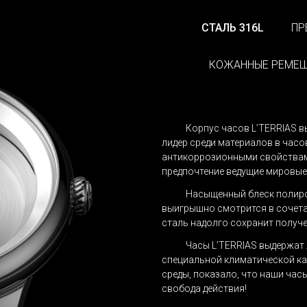
СТАЛЬ 316L
ПР
8 820 ₽
8 820 ₽
9 800 ₽
9 800 ₽
Авториз
КОЖАННЫЕ РЕМЕ
чтобы полу
Без застежки
Без застежки
 написать, что именно понравилось или что можно улучшить в пр
ОТПРА
Корпус часов L’TERRIAS в
использования. После модерации мы опубликуем твой отзыв.
лидер среди материалов в час
Без застежки
антикоррозионными свойствам
предпочтение ведущие мировы
 с
ОСТАВИТЬ ОТЗЫВ
Насыщенный блеск полиро
В КОРЗИНУ
выигрышно смотрится в сочета
сталь надолго сохранит получе
Часы L’TERRIAS выдержат
специальной климатической ка
среды, показало, что наши час
свобода действия!