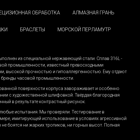
ЕЦИЗИОННАЯ ОБРАБОТКА
АЛМАЗНАЯ ГРАНЬ
Забыли пароль?
ируйся
,
ШКИ
БРАСЛЕТЫ
МОРСКОЙ ПЕРЛАМУТР
чить скидку
одукте L'TERRIAS и
ВИТЬ
ыполнен из специальной нержавеющей стали. Сплав 316L -
овой промышленности, известный превосходными
и, высокой прочностью и гипоаллергенностью. Ему отдают
е бренды часовой промышленности.
ОТПРАВИТЬ
ванной поверхности корпуса завораживает и особенно
нии с художественной шлифовкой. Твёрдая благородная
нный в результате контрастный рисунок.
 любые испытания. Мы проверяли. Тестирование в
мере, имитирующей использование в условиях агрессивной
ы не боятся ни жарких тропиков, ни горных высот. Полная