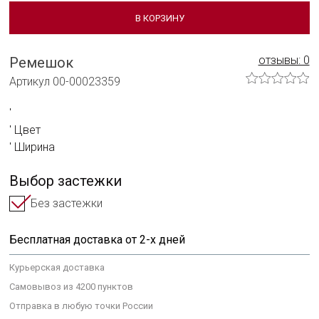
Сотрудничать с нами
В КОРЗИНУ
Технологии и материалы
отзывы: 0
Ремешок
Система смены ремешка
Артикул 00-00023359
Уход за часами
Сервисное обслуживание
Цвет
Ширина
Гарантийные обязательства
Выбор застежки
Без застежки
Бесплатная доставка от 2-х дней
Курьерская доставка
Самовывоз из 4200 пунктов
Отправка в любую точки России