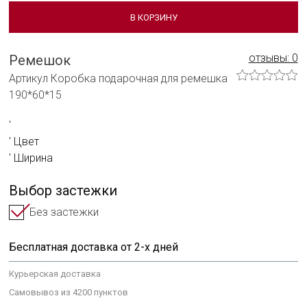
Сотрудничать с нами
В КОРЗИНУ
Технологии и материалы
отзывы: 0
Ремешок
Система смены ремешка
Артикул Коробка подарочная для ремешка
190*60*15
Уход за часами
Сервисное обслуживание
Цвет
Гарантийные обязательства
Ширина
Выбор застежки
Без застежки
Бесплатная доставка от 2-х дней
Курьерская доставка
Самовывоз из 4200 пунктов