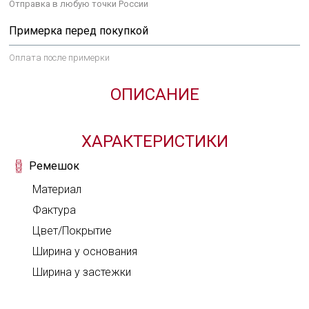
Отправка в любую точки России
Задай нам вопрос
Примерка перед покупкой
Оплата после примерки
ВЫБРАТЬ ЗАСТЕЖКУ
ОТЗЫВ О ТОВАРЕ
ОПИСАНИЕ
Твой комментарий
Хочешь получить это изделие в
Оценка
ХАРАКТЕРИСТИКИ
подарок?
Твой вопрос
ВХОД
Ремешок
Мы намекнем о чем ты мечтаешь
Материал
С помощью аккаунта L'TERRIAS
Фактура
Создать аккаунт
Цвет/Покрытие
Ширина у основания
Ширина у застежки