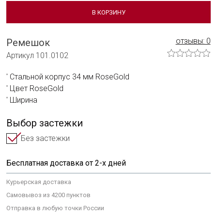
Сотрудничать с нами
В КОРЗИНУ
Технологии и материалы
отзывы: 0
Ремешок
Система смены ремешка
Артикул 101.0102
Уход за часами
Стальной корпус 34 мм RoseGold
Сервисное обслуживание
Цвет RoseGold
Ширина
Гарантийные обязательства
Выбор застежки
Без застежки
Бесплатная доставка от 2-х дней
Курьерская доставка
Самовывоз из 4200 пунктов
Отправка в любую точки России