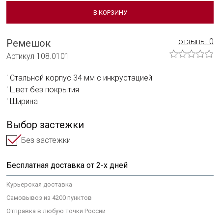
Сотрудничать с нами
В КОРЗИНУ
Технологии и материалы
отзывы: 0
Ремешок
Система смены ремешка
Артикул 108.0101
Уход за часами
Стальной корпус 34 мм с инкрустацией
Сервисное обслуживание
Цвет без покрытия
Ширина
Гарантийные обязательства
Выбор застежки
Без застежки
Бесплатная доставка от 2-х дней
Курьерская доставка
Самовывоз из 4200 пунктов
Отправка в любую точки России