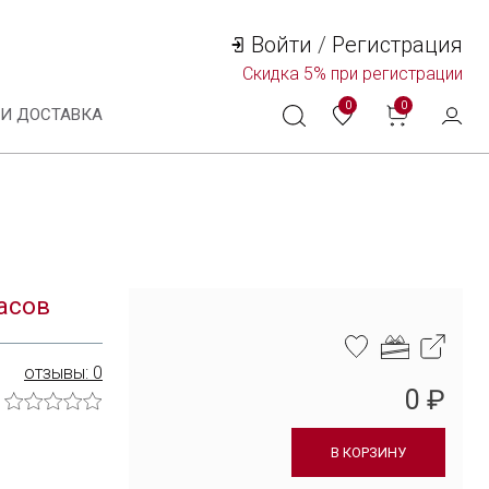
Войти
/
Регистрация
Скидка
5%
при регистрации
0
0
 И ДОСТАВКА
Технологии и материалы
Система смены ремешка
асов
Уход за часами
отзывы: 0
Сервисное обслуживание
0 ₽
Гарантийные обязательства
В КОРЗИНУ