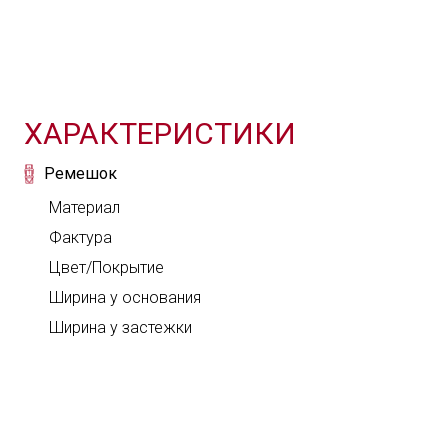
ВХОД
Твой комментарий
Твой вопрос
С помощью аккаун
ХАРАКТЕРИСТИКИ
Ремешок
Материал
Фактура
Цвет/Покрытие
Ширина у основания
Через соцсети
Ширина у застежки
В комментарии можно
каков был опыт его 
Соглашаюсь с обработкой моих
персональных данных в соответствии