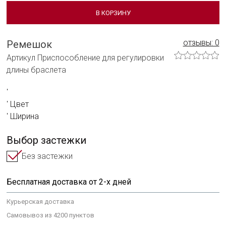
Сотрудничать с нами
В КОРЗИНУ
Технологии и материалы
отзывы: 0
Ремешок
Система смены ремешка
Артикул Приспособление для регулировки
длины браслета
Уход за часами
Сервисное обслуживание
Цвет
Гарантийные обязательства
Ширина
Выбор застежки
Без застежки
Бесплатная доставка от 2-х дней
Курьерская доставка
Самовывоз из 4200 пунктов