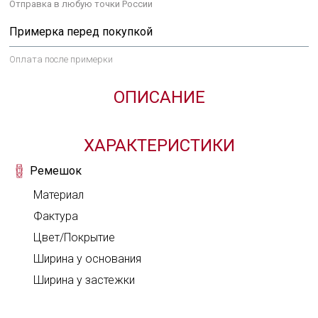
Отправка в любую точки России
Задай нам вопрос
Примерка перед покупкой
Оплата после примерки
ВЫБРАТЬ ЗАСТЕЖКУ
ОТЗЫВ О ТОВАРЕ
ОПИСАНИЕ
Твой комментарий
Хочешь получить это изделие в
Оценка
ХАРАКТЕРИСТИКИ
подарок?
Твой вопрос
ВХОД
Ремешок
Мы намекнем о чем ты мечтаешь
Материал
С помощью аккаунта L'TERRIAS
Фактура
Создать аккаунт
Цвет/Покрытие
Ширина у основания
Ширина у застежки
9 800 ₽
9 800 ₽