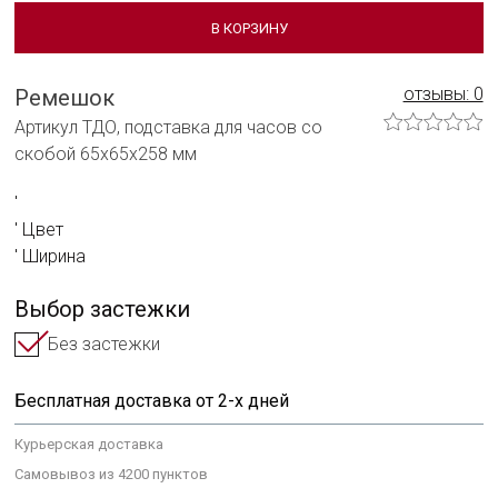
Сотрудничать с нами
В КОРЗИНУ
Технологии и материалы
отзывы: 0
Ремешок
Система смены ремешка
Артикул ТДО, подставка для часов со
скобой 65х65х258 мм
Уход за часами
Сервисное обслуживание
Цвет
Гарантийные обязательства
Ширина
Выбор застежки
Без застежки
Бесплатная доставка от 2-х дней
Курьерская доставка
Самовывоз из 4200 пунктов