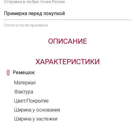
Отправка в любую точки России
Задай нам вопрос
Примерка перед покупкой
Оплата после примерки
ВЫБРАТЬ ЗАСТЕЖКУ
ОТЗЫВ О ТОВАРЕ
ОПИСАНИЕ
Твой комментарий
Хочешь получить это изделие в
Оценка
ХАРАКТЕРИСТИКИ
подарок?
Твой вопрос
ВХОД
Ремешок
Мы намекнем о чем ты мечтаешь
Материал
С помощью аккаунта L'TERRIAS
Фактура
Создать аккаунт
Цвет/Покрытие
Ширина у основания
Ширина у застежки