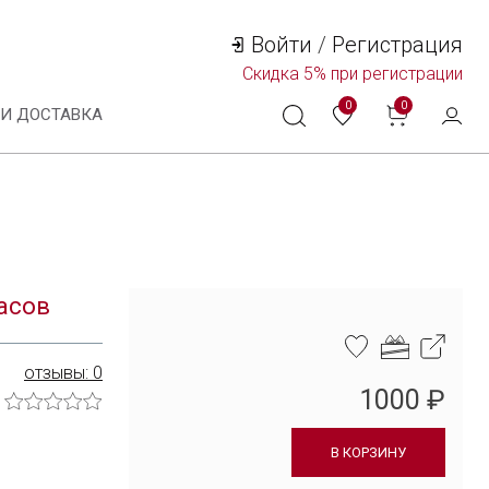
Войти
/
Регистрация
Скидка
5%
при регистрации
0
0
 И ДОСТАВКА
Технологии и материалы
Система смены ремешка
асов
Уход за часами
отзывы: 0
Сервисное обслуживание
1000 ₽
Гарантийные обязательства
В КОРЗИНУ