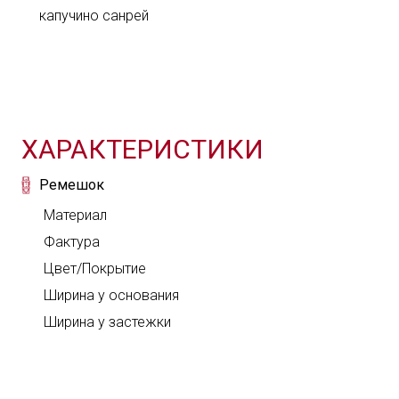
капучино санрей
ВХОД
Твой комментарий
Твой вопрос
С помощью аккаун
ХАРАКТЕРИСТИКИ
Ремешок
Материал
Фактура
Цвет/Покрытие
Ширина у основания
Через соцсети
Ширина у застежки
В комментарии можно
каков был опыт его 
Соглашаюсь с обработкой моих