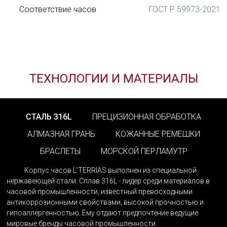
Соответствие часов
ГОСТ Р 59973-2021
ВЫБРАТЬ ЗАСТЕЖКУ
ОТЗЫВ О ТОВАРЕ
Твой комментарий
Хочешь получить это изделие в
Оценка
ТЕХНОЛОГИИ И МАТЕРИАЛЫ
подарок?
Твой вопрос
ВХОД
Мы намекнем о чем ты мечтаешь
С помощью аккаунта L'TERRIAS
СТАЛЬ 316L
ПРЕЦИЗИОННАЯ ОБРАБОТКА
Создать аккаунт
АЛМАЗНАЯ ГРАНЬ
КОЖАННЫЕ РЕМЕШКИ
БРАСЛЕТЫ
МОРСКОЙ ПЕРЛАМУТР
Корпус часов L’TERRIAS выполнен из специальной
нержавеющей стали. Сплав 316L - лидер среди материалов в
часовой промышленности, известный превосходными
8 820 ₽
8 820 ₽
9 800 ₽
9 800 ₽
антикоррозионными свойствами, высокой прочностью и
Забыли пароль?
гипоаллергенностью. Ему отдают предпочтение ведущие
Без застежки
Без застежки
мировые бренды часовой промышленности.