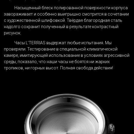
Авторизируйся
,
В комментарии можно написать, что именно
Насыщенный блеск полированной поверхности корпуса
чтобы получить скидку
понравилось или что можно улучшить в продукте
Через соцсети
завораживает и особенно выигрышно смотрится в сочетании
L'TERRIAS и каков был опыт его использования. После
с художественной шлифовкой. Твёрдая благородная сталь
Соглашаюсь с обработкой моих персональных данных в
Без застежки
модерации мы опубликуем твой отзыв.
надолго сохранит полученный в результате контрастный
соответствии с Политикой конфиденциальности
ОТПРАВИТЬ
рисунок.
Часы L’TERRIAS выдержат любые испытания. Мы
В КОРЗИНУ
проверяли. Тестирование в специальной климатической
камере, имитирующей использование в условиях агрессивной
ОСТАВИТЬ ОТЗЫВ
среды, показало, что наши часы не боятся ни жарких
тропиков, ни горных высот. Полная свобода действия!
ОТПРАВИТЬ